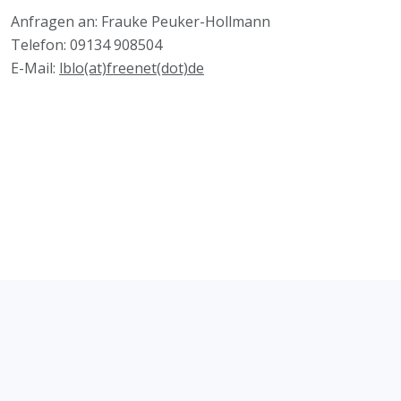
Anfragen an: Frauke Peuker-Hollmann
Telefon: 09134 908504
E-Mail:
lblo(at)freenet(dot)de