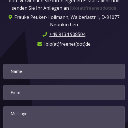
bitte verwenden Sie ihren eigenen E-Mail Client und
senden Sie Ihr Anliegen an
lblo(at)freenet(dot)de
Frauke Peuker-Hollmann, Walberlastr.1, D-91077
Neunkirchen
+49 9134 908504
lblo(at)freenet(dot)de